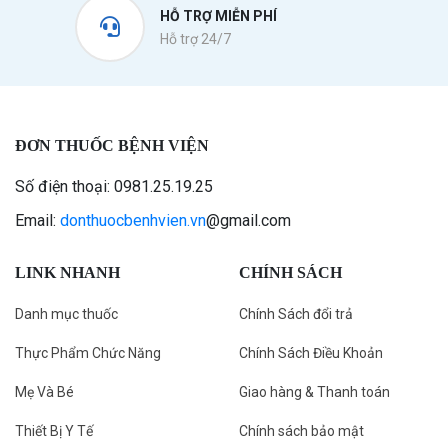
HỖ TRỢ MIỄN PHÍ
Hỗ trợ 24/7
ĐƠN THUỐC BỆNH VIỆN
Số điện thoại: 0981.25.19.25
Email:
donthuocbenhvien.vn
@gmail.com
LINK NHANH
CHÍNH SÁCH
Danh mục thuốc
Chính Sách đổi trả
Thực Phẩm Chức Năng
Chính Sách Điều Khoản
Mẹ Và Bé
Giao hàng & Thanh toán
Thiết Bị Y Tế
Chính sách bảo mật