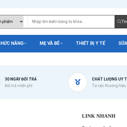
Tì
CHỨC NĂNG
MẸ VÀ BÉ
THIẾT BỊ Y TẾ
SỮA
30 NGÀY ĐỔI TRẢ
CHẤT LƯỢNG UY T
Đổi trả miễn phí
Từ các thương hiệu 
LINK NHANH