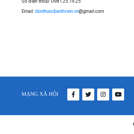
Số điện thoại: 0981.25.19.25
Email:
donthuocbenhvien.vn
@gmail.com
MẠNG XÃ HỘI