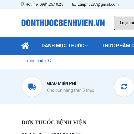
Hotline: 0981.25.19.25
Luuphu237@gmail.com
DANH MỤC THUỐC
THỰC PHẨM 
Trang chủ
G
GIAO MIỄN PHÍ
Cho đơn hàng trên 5 triệu
ĐƠN THUỐC BỆNH VIỆN