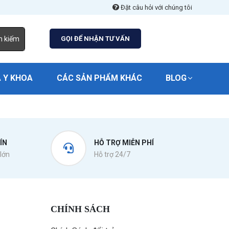
Đặt câu hỏi với chúng tôi
m kiếm
GỌI ĐỂ NHẬN TƯ VẤN
 Y KHOA
CÁC SẢN PHẨM KHÁC
BLOG
ÍN
HỖ TRỢ MIỄN PHÍ
lớn
Hỗ trợ 24/7
CHÍNH SÁCH