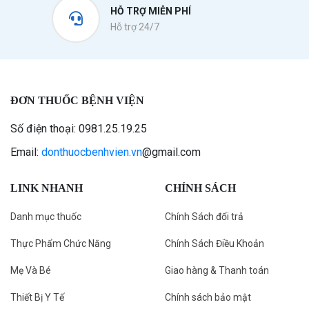
HỖ TRỢ MIỄN PHÍ
Hỗ trợ 24/7
ĐƠN THUỐC BỆNH VIỆN
Số điện thoại: 0981.25.19.25
Email:
donthuocbenhvien.vn
@gmail.com
LINK NHANH
CHÍNH SÁCH
Danh mục thuốc
Chính Sách đổi trả
Thực Phẩm Chức Năng
Chính Sách Điều Khoản
Mẹ Và Bé
Giao hàng & Thanh toán
Thiết Bị Y Tế
Chính sách bảo mật