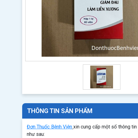
THÔNG TIN SẢN PHẨM
Đơn Thuốc Bệnh Viện
xin cung cấp một số thông ti
như sau: