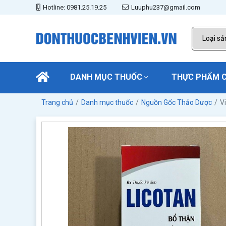
Hotline: 0981.25.19.25
Luuphu237@gmail.com
DANH MỤC THUỐC
THỰC PHẨM 
Trang chủ
Danh mục thuốc
Nguồn Gốc Thảo Dược
V