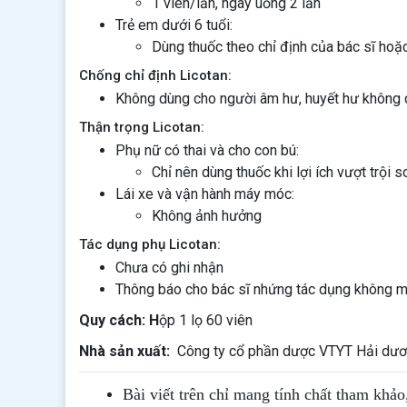
1 viên/lần, ngày uống 2 lần
Trẻ em dưới 6 tuổi:
Dùng thuốc theo chỉ định của bác sĩ ho
Chống chỉ định Licotan:
Không dùng cho người âm hư, huyết hư không c
Thận trọng Licotan:
Phụ nữ có thai và cho con bú:
Chỉ nên dùng thuốc khi lợi ích vượt trội 
Lái xe và vận hành máy móc:
Không ảnh hưởng
Tác dụng phụ Licotan:
Chưa có ghi nhận
Thông báo cho bác sĩ nhứng tác dụng không 
Quy cách: H
ộp 1 lọ 60 viên
Nhà sản xuất:
Công ty cổ phần dược VTYT Hải dươ
Bài viết trên chỉ mang tính chất tham khảo