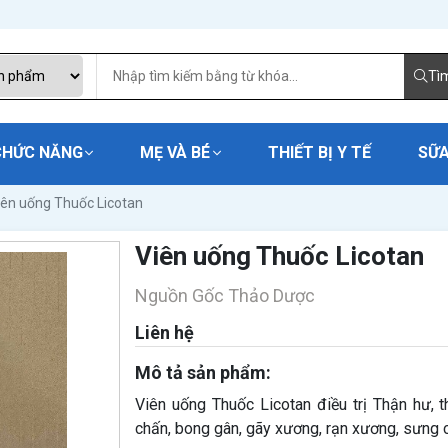
Tì
CHỨC NĂNG
MẸ VÀ BÉ
THIẾT BỊ Y TẾ
SỮA
iên uống Thuốc Licotan
Viên uống Thuốc Licotan
Nguồn Gốc Thảo Dược
Liên hệ
Mô tả sản phẩm:
Viên uống Thuốc Licotan điều trị Thận hư, th
chấn, bong gân, gãy xương, rạn xương, sưng cơ