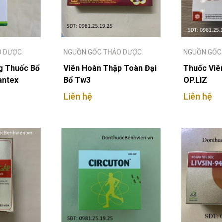
O DƯỢC
NGUỒN GỐC THẢO DƯỢC
NGUỒN GỐC
g Thuốc Bổ
Viên Hoàn Thập Toàn Đại
Thuốc Viê
antex
Bổ Tw3
OP.LIZ
Liên hệ
Liên hệ