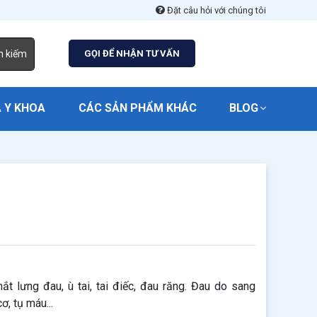
Đặt câu hỏi với chúng tôi
m kiếm
GỌI ĐỂ NHẬN TƯ VẤN
 Y KHOA
CÁC SẢN PHẨM KHÁC
BLOG
ắt lưng đau, ù tai, tai điếc, đau răng. Đau do sang
, tụ máu...