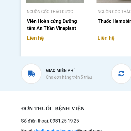
NGUỒN GỐC THẢO DƯỢC
NGUỒN GỐC THẢ
Viên Hoàn cứng Dưỡng
Thuốc Hamobi
tâm An Thần Vinaplant
Liên hệ
Liên hệ
GIAO MIỄN PHÍ
Cho đơn hàng trên 5 triệu
ĐƠN THUỐC BỆNH VIỆN
Số điện thoại: 0981.25.19.25
Email:
donthuocbenhvien.vn
@gmail.com