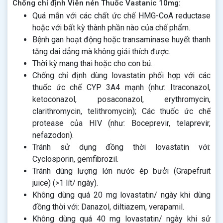
Chống chỉ định Viên nén Thuốc Vastanic 10mg:
Quá mẫn với các chất ức chế HMG-CoA reductase
hoặc với bất kỳ thành phần nào của chế phẩm.
Bệnh gan hoạt động hoặc transaminase huyết thanh
tăng dai dẳng mà không giải thích được.
Thời kỳ mang thai hoặc cho con bú.
Chống chỉ định dùng lovastatin phối hợp với các
thuốc ức chế CYP 3A4 mạnh (như: Itraconazol,
ketoconazol, posaconazol, erythromycin,
clarithromycin, telithromycin); Các thuốc ức chế
protease của HIV (như: Boceprevir, telaprevir,
nefazodon).
Tránh sử dụng đồng thời lovastatin với:
Cyclosporin, gemfibrozil.
Tránh dùng lượng lớn nước ép bưởi (Grapefruit
juice) (>1 lít/ ngày).
Không dùng quá 20 mg lovastatin/ ngày khi dùng
đồng thời với: Danazol, diltiazem, verapamil.
Không dùng quá 40 mg lovastatin/ ngày khi sử