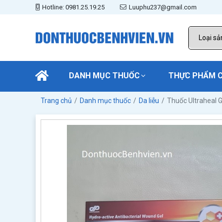
Hotline: 0981.25.19.25
Luuphu237@gmail.com
DANH MỤC THUỐC
THỰC PHẨM 
Trang chủ
Danh mục thuốc
Da liễu
Thuốc Ultraheal G