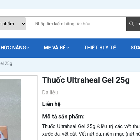
Tì
CHỨC NĂNG
MẸ VÀ BÉ
THIẾT BỊ Y TẾ
SỮA
el 25g
Thuốc Ultraheal Gel 25g
Da liễu
Liên hệ
Mô tả sản phẩm:
Thuốc Ultraheal Gel 25g Điều trị các vết th
xước da, vết cắt. Vết nứt da, niêm mạc (nứt n