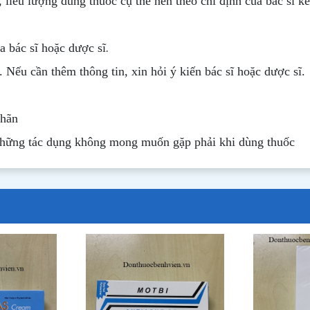
, liều lượng dùng thuốc cụ thể nên theo chỉ định của bác sĩ k
.
 bác sĩ hoặc dược sĩ
. Nếu cần thêm thông tin, xin hỏi ý kiến bác sĩ hoặc dược sĩ.
nhãn
những tác dụng không mong muốn gặp phải khi dùng thuốc