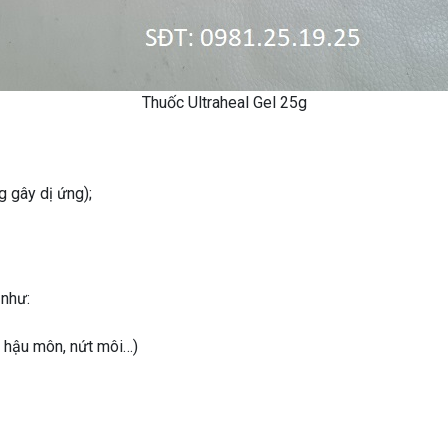
Thuốc Ultraheal Gel 25g
 gây dị ứng);
 như:
ẽ hậu môn, nứt môi…)