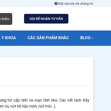
Đặt câu hỏi với chúng tôi
m kiếm
GỌI ĐỂ NHẬN TƯ VẤN
 Y KHOA
CÁC SẢN PHẨM KHÁC
BLOG
ương hở cấp tính và mạn tính như: Các vết rách trầy
úm vú, nứt kẽ hậu môn, nứt môi…).