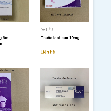
DA LIỄU
g ẩm
Thuốc Isotisun 10mg
rm
Liên hệ