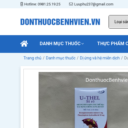
Hotline: 0981.25.19.25
Luuphu237@gmail.com
DANH MỤC THUỐC
THỰC PHẨM 
Trang chủ
Danh mục thuốc
Dị ứng và hệ miễn dịch
D