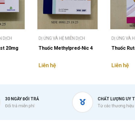
N DỊCH
DỊ ỨNG VÀ HỆ MIỄN DỊCH
DỊ ỨNG VÀ H
ast 20mg
Thuốc Methylpred-Nic 4
Thuốc Rut
Liên hệ
Liên hệ
30 NGÀY ĐỔI TRẢ
CHẤT LƯỢNG UY T
Đổi trả miễn phí
Từ các thương hiệu 