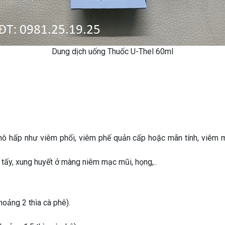
Dung dịch uống Thuốc U-Thel 60ml
ô hấp như viêm phổi, viêm phế quản cấp hoặc mãn tính, viêm mũ
ấy, xung huyết ở màng niêm mạc mũi, họng,..
oảng 2 thìa cà phê).