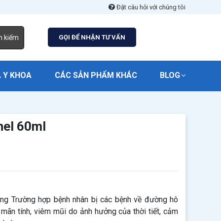
Đặt câu hỏi với chúng tôi
m kiếm
GỌI ĐỂ NHẬN TƯ VẤN
 Y KHOA
CÁC SẢN PHẨM KHÁC
BLOG
hel 60ml
ong Trường hợp bệnh nhân bị các bệnh về đường hô
mãn tính, viêm mũi do ảnh hưởng của thời tiết, cảm