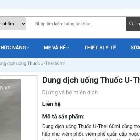
Tì
CHỨC NĂNG
MẸ VÀ BÉ
THIẾT BỊ Y TẾ
SỮA
ung dịch uống Thuốc U-Thel 60ml
Dung dịch uống Thuốc U-T
Dị ứng và hệ miễn dịch
Liên hệ
Mô tả sản phẩm:
Dung dịch uống Thuốc U-Thel 60ml dùng tr
hấp như viêm phổi, viêm phế quản cấp hoặc 