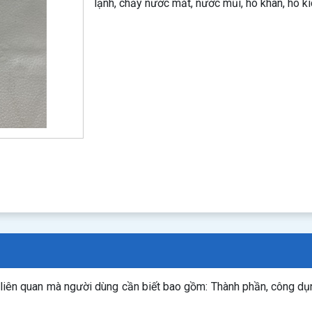
lạnh, chảy nước mắt, nước mũi, ho khan, ho k
n liên quan mà người dùng cần biết bao gồm: Thành phần, công d