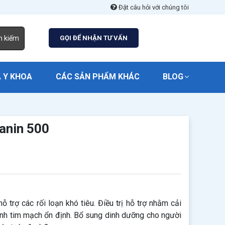
Đặt câu hỏi với chúng tôi
m kiếm
GỌI ĐỂ NHẬN TƯ VẤN
 Y KHOA
CÁC SẢN PHẨM KHÁC
BLOG
anin 500
trợ các rối loạn khó tiêu. Điều trị hỗ trợ nhằm cải
ệnh tim mạch ổn định. Bổ sung dinh dưỡng cho người