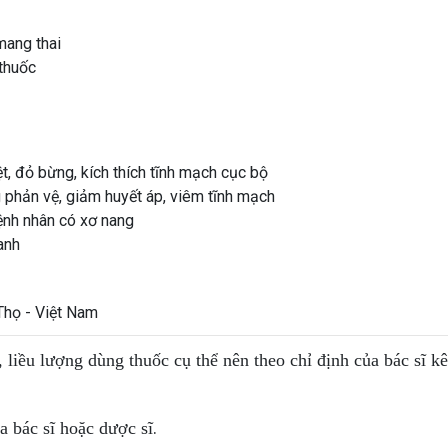
mang thai
 thuốc
ệt, đỏ bừng, kích thích tĩnh mạch cục bộ
g phản vệ, giảm huyết áp, viêm tĩnh mạch
ệnh nhân có xơ nang
anh
họ - Việt Nam
, liều lượng dùng thuốc cụ thể nên theo chỉ định của bác sĩ k
.
 bác sĩ hoặc dược sĩ