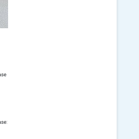
ase
ase: