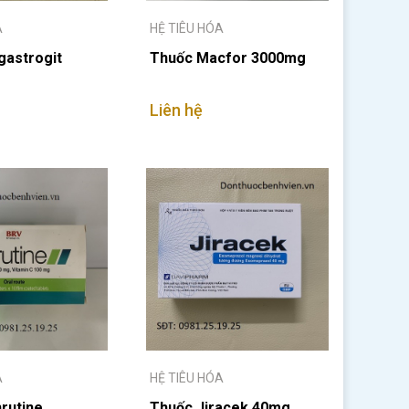
A
HỆ TIÊU HÓA
gastrogit
Thuốc Macfor 3000mg
Liên hệ
A
HỆ TIÊU HÓA
rutine
Thuốc Jiracek 40mg