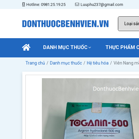
Hotline: 0981.25.19.25
Luuphu237@gmail.com
DANH MỤC THUỐC
THỰC PHẨM 
Trang chủ
Danh mục thuốc
Hệ tiêu hóa
Viên Nang m