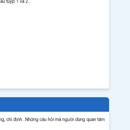
u tuýp 1 và 2...
ụng, chỉ định…Những câu hỏi mà người dùng quan tâm