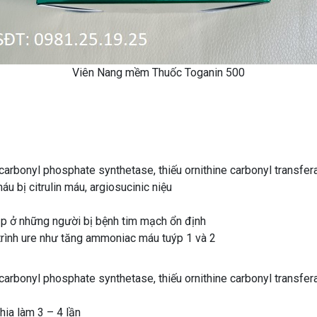
Viên Nang mềm Thuốc Toganin 500
carbonyl phosphate synthetase, thiếu ornithine carbonyl transfer
u bị citrulin máu, argiosucinic niệu
tập ở những người bị bệnh tim mạch ổn định
trình ure như tăng ammoniac máu tuýp 1 và 2
carbonyl phosphate synthetase, thiếu ornithine carbonyl transfer
hia làm 3 – 4 lần