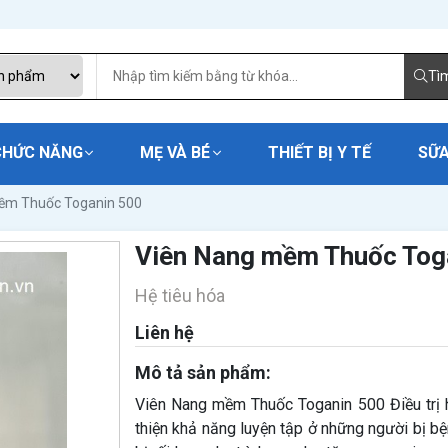
Tì
CHỨC NĂNG
MẸ VÀ BÉ
THIẾT BỊ Y TẾ
SỮA
ềm Thuốc Toganin 500
Viên Nang mềm Thuốc Tog
Hệ tiêu hóa
Liên hệ
Mô tả sản phẩm:
Viên Nang mềm Thuốc Toganin 500 Điều trị hỗ 
thiện khả năng luyện tập ở những người bị b