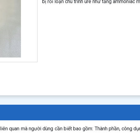
bị rối loạn chu trình ure như tăng ammoniac má
 liên quan mà người dùng cần biết bao gồm: Thành phần, công d