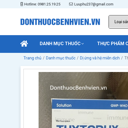
Hotline: 0981.25.19.25
Luuphu237@gmail.com
DANH MỤC THUỐC
THỰC PHẨM 
Trang chủ
Danh mục thuốc
Dị ứng và hệ miễn dịch
T