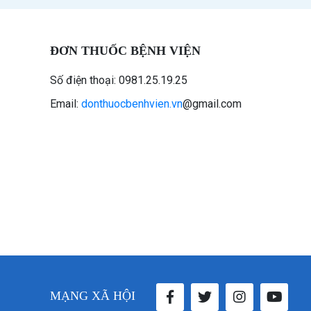
ĐƠN THUỐC BỆNH VIỆN
Số điện thoại: 0981.25.19.25
Email:
donthuocbenhvien.vn
@gmail.com
MẠNG XÃ HỘI