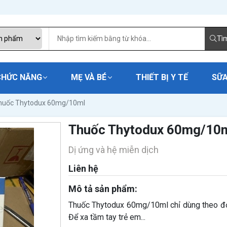
Tì
CHỨC NĂNG
MẸ VÀ BÉ
THIẾT BỊ Y TẾ
SỮA
huốc Thytodux 60mg/10ml
Thuốc Thytodux 60mg/10
Dị ứng và hệ miễn dịch
Liên hệ
Mô tả sản phẩm:
Thuốc Thytodux 60mg/10ml chỉ dùng theo đơ
Để xa tầm tay trẻ em...