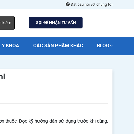
Đặt câu hỏi với chúng tôi
m kiếm
GỌI ĐỂ NHẬN TƯ VẤN
 Y KHOA
CÁC SẢN PHẨM KHÁC
BLOG
ml
n thuốc. Đọc kỹ hướng dẫn sử dụng trước khi dùng.