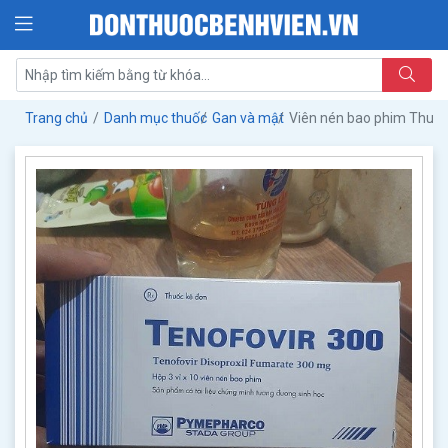
Trang chủ
Danh mục thuốc
Gan và mật
Viên nén bao phim Thuố