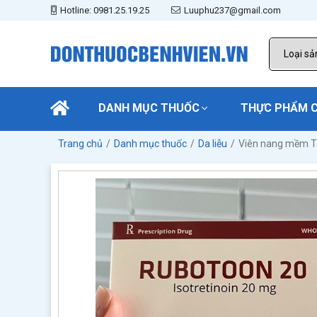
Hotline: 0981.25.19.25
Luuphu237@gmail.com
DANH MỤC THUỐC
THỰC PHẨM 
Trang chủ
Danh mục thuốc
Da liễu
Viên nang mềm 