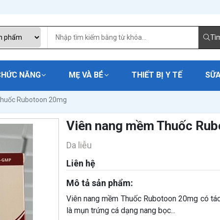
Tì
CHỨC NĂNG
MẸ VÀ BÉ
THIẾT BỊ Y TẾ
SỮA
Thuốc Rubotoon 20mg
Viên nang mềm Thuốc Ru
Da liễu
Liên hệ
Mô tả sản phẩm:
Viên nang mềm Thuốc Rubotoon 20mg có tác d
là mụn trứng cá dạng nang bọc...