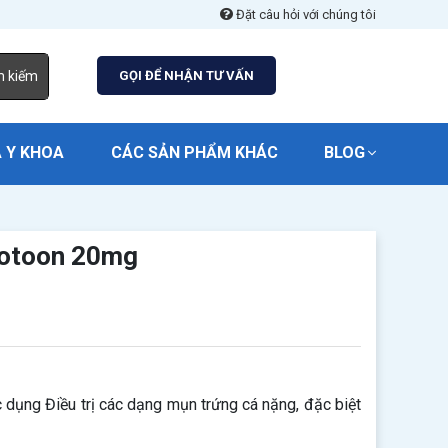
Đặt câu hỏi với chúng tôi
m kiếm
GỌI ĐỂ NHẬN TƯ VẤN
 Y KHOA
CÁC SẢN PHẨM KHÁC
BLOG
botoon 20mg
ụng Điều trị các dạng mụn trứng cá nặng, đặc biệt