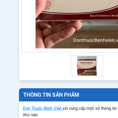
THÔNG TIN SẢN PHẨM
Đơn Thuốc Bệnh Viện
xin cung cấp một số thông tin
như sau: