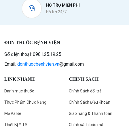
HỖ TRỢ MIỄN PHÍ
Hỗ trợ 24/7
ĐƠN THUỐC BỆNH VIỆN
Số điện thoại: 0981.25.19.25
Email:
donthuocbenhvien.vn
@gmail.com
LINK NHANH
CHÍNH SÁCH
Danh mục thuốc
Chính Sách đổi trả
Thực Phẩm Chức Năng
Chính Sách Điều Khoản
Mẹ Và Bé
Giao hàng & Thanh toán
Thiết Bị Y Tế
Chính sách bảo mật