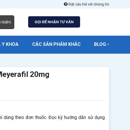
Đặt câu hỏi với chúng tôi
m kiếm
GỌI ĐỂ NHẬN TƯ VẤN
 Y KHOA
CÁC SẢN PHẨM KHÁC
BLOG
Meyerafil 20mg
​ chỉ dùng theo đơn thuốc. Đọc kỹ hướng dẫn sử dụng