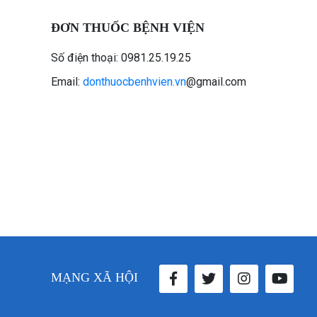
ĐƠN THUỐC BỆNH VIỆN
Số điện thoại: 0981.25.19.25
Email:
donthuocbenhvien.vn
@gmail.com
MẠNG XÃ HỘI