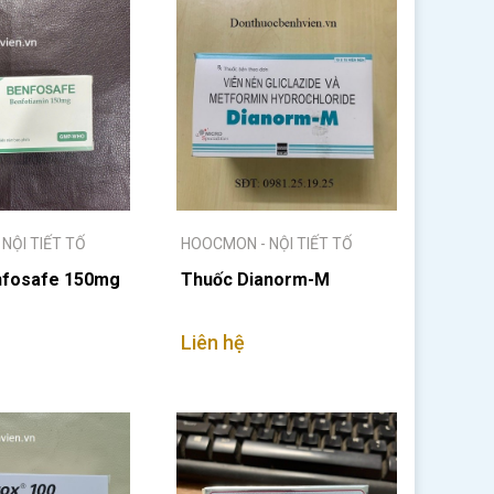
NỘI TIẾT TỐ
HOOCMON - NỘI TIẾT TỐ
nfosafe 150mg
Thuốc Dianorm-M
Liên hệ