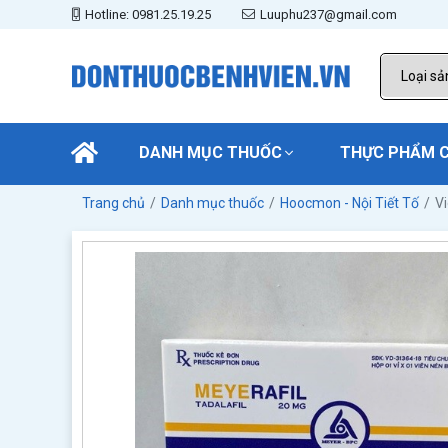
Hotline: 0981.25.19.25
Luuphu237@gmail.com
DANH MỤC THUỐC
THỰC PHẨM 
Trang chủ
Danh mục thuốc
Hoocmon - Nội Tiết Tố
V