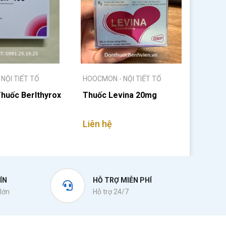
NỘI TIẾT TỐ
HOOCMON - NỘI TIẾT TỐ
Thuốc Berlthyrox
Thuốc Levina 20mg
Liên hệ
ÍN
HỖ TRỢ MIỄN PHÍ
lớn
Hỗ trợ 24/7