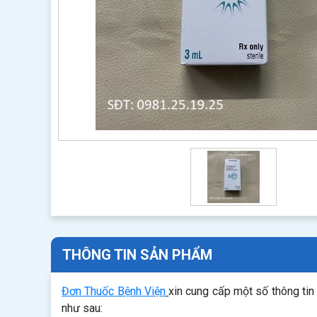
THÔNG TIN SẢN PHẨM
Đơn Thuốc Bệnh Viện
xin cung cấp một số thông ti
như sau: