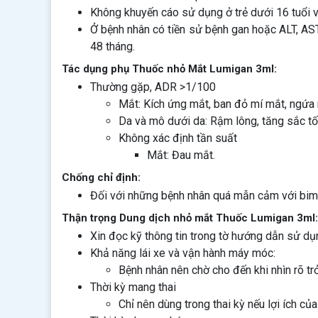
Không khuyến cáo sử dụng ở trẻ dưới 16 tuổi vì
Ở bệnh nhân có tiền sử bệnh gan hoặc ALT, AS
48 tháng.
Tác dụng phụ Thuốc nhỏ Mắt Lumigan 3ml:
Thường gặp, ADR >1/100
Mắt: Kích ứng mắt, ban đỏ mí mắt, ngứa 
Da và mô dưới da: Rậm lông, tăng sắc tố
Không xác định tần suất
Mắt: Đau mắt.
Chống chỉ định:
Đối với những bệnh nhân quá mẫn cảm với bima
Thận trọng Dung dịch nhỏ mắt Thuốc Lumigan 3ml:
Xin đọc kỹ thông tin trong tờ hướng dẫn sử d
Khả năng lái xe và vận hành máy móc:
Bệnh nhân nên chờ cho đến khi nhìn rõ tr
Thời kỳ mang thai
Chỉ nên dùng trong thai kỳ nếu lợi ích củ