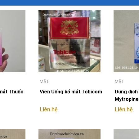
MẮT
MẮT
 mắt Thuốc
Viên Uống bổ mắt Tobicom
Dung dịch
Mytropine
Liên hệ
Liên hệ