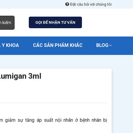
Đặt câu hỏi với chúng tôi
m kiếm
GỌI ĐỂ NHẬN TƯ VẤN
 Y KHOA
CÁC SẢN PHẨM KHÁC
BLOG
Lumigan 3ml
 giảm sự tăng áp suất nội nhãn ở bệnh nhân bị