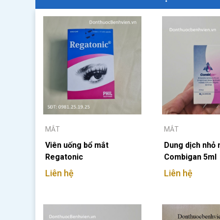
MẮT
MẮT
Viên uống bổ mắt
Dung dịch nhỏ
Regatonic
Combigan 5ml
Liên hệ
Liên hệ