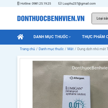
Hotline: 0981.25.19.25
Luuphu237@gmail.com
DANH MỤC THUỐC
THỰC PHẨM 
Trang chủ
Danh mục thuốc
Mắt
Dung dịch nhỏ mắt 