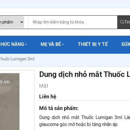
Tì
CHỨC NĂNG
MẸ VÀ BÉ
THIẾT BỊ Y TẾ
SỮA
Thuốc Lumigan 3ml
Dung dịch nhỏ mắt Thuốc 
Mắt
Liên hệ
Mô tả sản phẩm:
Dung dịch nhỏ mắt Thuốc Lumigan 3ml Làm
glaucoma góc mở hoặc bị tăng nhãn áp.