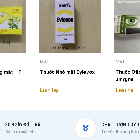
MẮT
MẮT
g mắt – F
Thuốc Nhỏ mắt Eylevox
Thuốc Ofl
3mg/ml
Liên hệ
Liên hệ
30 NGÀY ĐỔI TRẢ
CHẤT LƯỢNG UY T
Đổi trả miễn phí
Từ các thương hiệu 