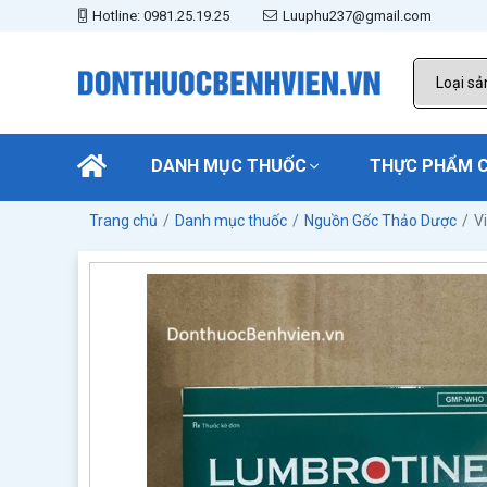
Hotline: 0981.25.19.25
Luuphu237@gmail.com
DANH MỤC THUỐC
THỰC PHẨM 
Trang chủ
Danh mục thuốc
Nguồn Gốc Thảo Dược
V