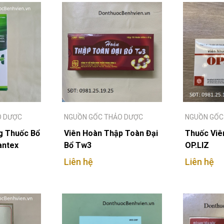
O DƯỢC
NGUỒN GỐC THẢO DƯỢC
NGUỒN GỐC
g Thuốc Bổ
Viên Hoàn Thập Toàn Đại
Thuốc Viê
antex
Bổ Tw3
OP.LIZ
Liên hệ
Liên hệ