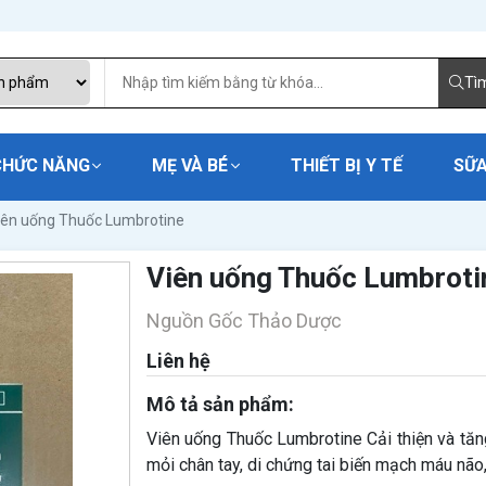
Tì
CHỨC NĂNG
MẸ VÀ BÉ
THIẾT BỊ Y TẾ
SỮA
iên uống Thuốc Lumbrotine
Viên uống Thuốc Lumbroti
Nguồn Gốc Thảo Dược
Liên hệ
Mô tả sản phẩm:
Viên uống Thuốc Lumbrotine Cải thiện và tăng
mỏi chân tay, di chứng tai biến mạch máu nã