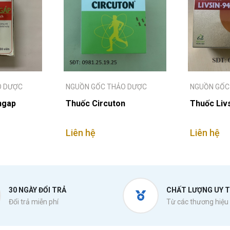
O DƯỢC
NGUỒN GỐC THẢO DƯỢC
NGUỒN GỐC
ngap
Thuốc Circuton
Thuốc Liv
Liên hệ
Liên hệ
30 NGÀY ĐỔI TRẢ
CHẤT LƯỢNG UY T
Đổi trả miễn phí
Từ các thương hiệu 