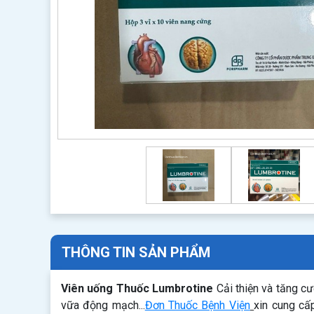
THÔNG TIN SẢN PHẨM
Viên uống Thuốc Lumbrotine
Cải thiện và tăng cư
vữa động mạch...
Đơn Thuốc Bệnh Viện
xin cung cấ