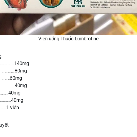
Viên uống Thuốc Lumbrotine
g
………………..140mg
………………..80mg
……………60mg
)…………………40mg
…………40mg
…………….40mg
….1 viên
huyết