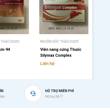
 THẢO DƯỢC
NGUỒN GỐC THẢO DƯỢC
sin-94
Viên nang cứng Thuốc
Silymax Complex
Liên hệ
ÍN
HỖ TRỢ MIỄN PHÍ
lớn
Hỗ trợ 24/7