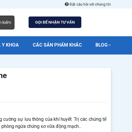
Đặt câu hỏi với chúng tôi
m kiếm
GỌI ĐỂ NHẬN TƯ VẤN
 Y KHOA
CÁC SẢN PHẨM KHÁC
BLOG
ne
 cường sự lưu thông của khí huyết. Trị các chứng tể
o, phòng ngừa chứng xơ vữa động mạch...