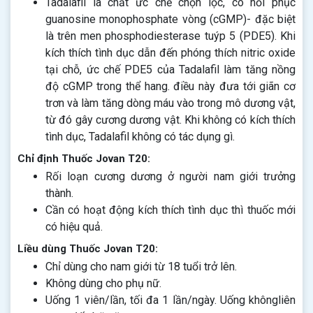
Tadalafil là chất ức chế chọn lọc, có hồi phục
guanosine monophosphate vòng (cGMP)- đặc biệt
là trên men phosphodiesterase tuýp 5 (PDE5). Khi
kích thích tình dục dẫn đến phóng thích nitric oxide
tại chỗ, ức chế PDE5 của Tadalafil làm tăng nồng
độ cGMP trong thể hang. điều này đưa tới giãn cơ
trơn và làm tăng dòng máu vào trong mô dương vật,
từ đó gây cương dương vật. Khi không có kích thích
tình dục, Tadalafil không có tác dụng gì.
Chỉ định Thuốc Jovan T20:
Rối loạn cương dương ở người nam giới trưởng
thành.
Cần có hoạt động kích thích tình dục thì thuốc mới
có hiệu quả.
Liều dùng Thuốc Jovan T20:
Chỉ dùng cho nam giới từ 18 tuổi trở lên.
Không dùng cho phụ nữ.
Uống 1 viên/lần, tối đa 1 lần/ngày. Uống khôngliên