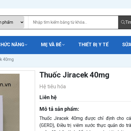
Tì
CHỨC NĂNG
MẸ VÀ BÉ
THIẾT BỊ Y TẾ
SỮA
ek 40mg
Thuốc Jiracek 40mg
Hệ tiêu hóa
Liên hệ
Mô tả sản phẩm:
Thuốc Jiracek 40mg được chỉ định cho cá
(GERD), Điều trị viêm xước thực quản do tr