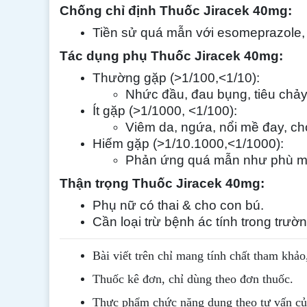
Chống chỉ định
Thuốc Jiracek 40mg
:
Tiền sử quá mẫn với esomeprazole,
Tác dụng phụ
Thuốc Jiracek 40mg
:
Thường gặp (>1/100,<1/10):
Nhức đầu, đau bụng, tiêu chảy
Ít gặp (>1/1000, <1/100):
Viêm da, ngứa, nổi mề đay, c
Hiếm gặp (>1/10.1000,<1/1000):
Phản ứng quá mẫn như phù mạ
Thận trọng
Thuốc Jiracek 40mg
:
Phụ nữ có thai & cho con bú.
Cần loại trừ bệnh ác tính trong trườ
Bài viết trên chỉ mang tính chất tham khảo
Thuốc kê đơn, chỉ dùng theo đơn thuốc.
Thực phẩm chức năng dung theo tư vấn của