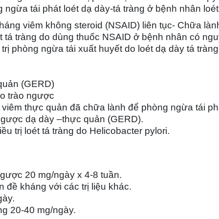
 ngừa tái phát loét dạ dày-tá tràng ở bệnh nhân loét
kháng viêm không steroid (NSAID) liên tục- Chữa làn
t tá tràng do dùng thuốc NSAID ở bệnh nhân có ngu
u trị phòng ngừa tái xuất huyết do loét dạ dày tá tr
 quản (GERD)
do trào ngược
n viêm thực quản đã chữa lành để phòng ngừa tái ph
o ngược dạ dày –thực quản (GERD).
u trị loét tá tràng do Helicobacter pylori.
ngược 20 mg/ngày x 4-8 tuần.
đề kháng với các trị liệu khác.
gày.
àng 20-40 mg/ngày.