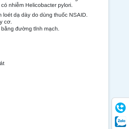
 có nhiễm Helicobacter pylori.
h loét dạ dày do dùng thuốc NSAID.
y cơ.
àng bằng đường tĩnh mạch.
át