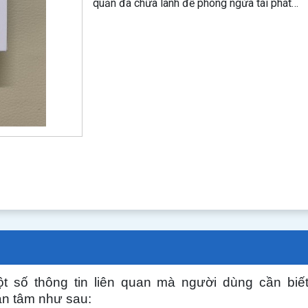
quản đã chữa lành để phòng ngừa tái phát…
t số thông tin liên quan mà người dùng cần biế
n tâm như sau: