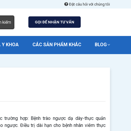
Đặt câu hỏi với chúng tôi
m kiếm
GỌI ĐỂ NHẬN TƯ VẤN
 Y KHOA
CÁC SẢN PHẨM KHÁC
BLOG
c trường hợp: Bệnh trào ngược dạ dày-thực quản
ào ngược. Điều trị dài hạn cho bệnh nhân viêm thực