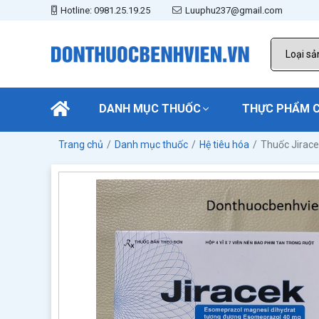
Hotline: 0981.25.19.25
Luuphu237@gmail.com
DANH MỤC THUỐC
THỰC PHẨM 
Trang chủ
Danh mục thuốc
Hệ tiêu hóa
Thuốc Jirac