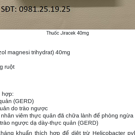
Thuốc Jiracek 40mg
l magnesi trihydrat) 40mg
g ruột
 hợp:
 quản (GERD)
 quản do trào ngược
h nhân viêm thực quản đã chữa lành để phòng ngừa 
nh trào ngược dạ dày-thực quản (GERD)
áng khuẩn thích hợp để diệt trừ Helicobacter pyl