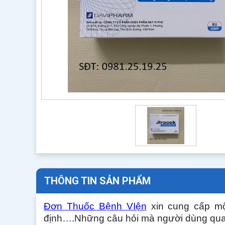
THÔNG TIN SẢN PHẨM
Đơn Thuốc Bệnh VIện
xin cung cấp mộ
định….Những câu hỏi mà người dùng qua