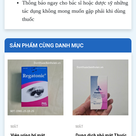
Thông b
áo
ngay cho bác sĩ hoặc dược sỹ những
tác dụng không mong muốn gặp phải khi dùng
thuốc
SẢN PHẨM CÙNG DANH MỤC
MẮT
MẮT
Viên uống bổ mắt
Dung dịch nhỏ mắt Thuốc