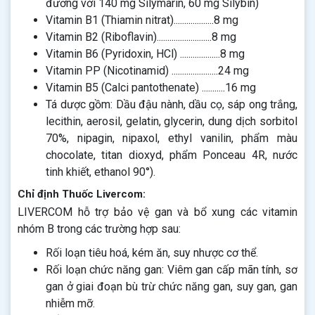
đương với 140 mg Silymarin, 60 mg Silybin)
Vitamin B1 (Thiamin nitrat)...................8 mg
Vitamin B2 (Riboflavin)..........................8 mg
Vitamin B6 (Pyridoxin, HCl) ...................8 mg
Vitamin PP (Nicotinamid) ......................24 mg
Vitamin B5 (Calci pantothenate) ...........16 mg
Tá dược gồm: Dầu đậu nành, dầu cọ, sáp ong trắng,
lecithin, aerosil, gelatin, glycerin, dung dịch sorbitol
70%, nipagin, nipaxol, ethyl vanilin, phẩm màu
chocolate, titan dioxyd, phẩm Ponceau 4R, nước
tinh khiết, ethanol 90°).
Chỉ định Thuốc Livercom:
LIVERCOM hỗ trợ bảo vệ gan và bổ xung các vitamin
nhóm B trong các trường hợp sau:
Rối loạn tiêu hoá, kém ăn, suy nhược cơ thể.
Rối loạn chức năng gan: Viêm gan cấp mãn tính, sơ
gan ở giai đoạn bù trừ chức năng gan, suy gan, gan
nhiễm mỡ.