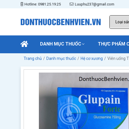
Hotline: 0981.25.19.25
Luuphu237@gmail.com
DANH MỤC THUỐC
THỰC PHẨM 
Trang chủ
Danh mục thuốc
Hệ cơ xương
Viên uống 