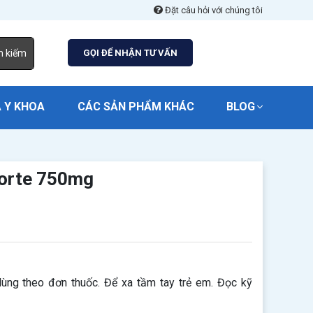
Đặt câu hỏi với chúng tôi
m kiếm
GỌI ĐỂ NHẬN TƯ VẤN
 Y KHOA
CÁC SẢN PHẨM KHÁC
BLOG
Forte 750mg
ùng theo đơn thuốc. Để xa tầm tay trẻ em. Đọc kỹ