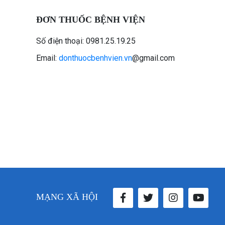
ĐƠN THUỐC BỆNH VIỆN
Số điện thoại: 0981.25.19.25
Email:
donthuocbenhvien.vn
@gmail.com
MẠNG XÃ HỘI