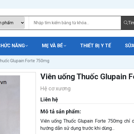
Tì
CHỨC NĂNG
MẸ VÀ BÉ
THIẾT BỊ Y TẾ
SỮA
Thuốc Glupain Forte 750mg
Viên uống Thuốc Glupain 
Hệ cơ xương
Liên hệ
Mô tả sản phẩm:
Viên uống Thuốc Glupain Forte 750mg chỉ d
hướng dẫn sử dụng trước khi dùng...