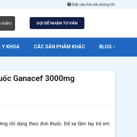
Đặt câu hỏi với chúng tôi
m kiếm
GỌI ĐỂ NHẬN TƯ VẤN
 Y KHOA
CÁC SẢN PHẨM KHÁC
BLOG
huốc Ganacef 3000mg
g chỉ dùng theo đơn thuốc. Để xa tầm tay trẻ em.