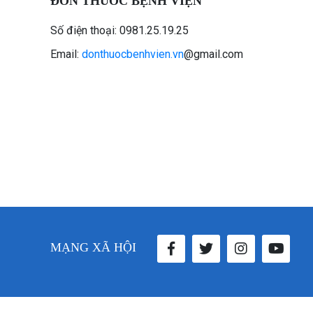
ĐƠN THUỐC BỆNH VIỆN
Số điện thoại: 0981.25.19.25
Email:
donthuocbenhvien.vn
@gmail.com
MẠNG XÃ HỘI