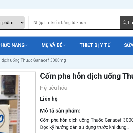
Tì
CHỨC NĂNG
MẸ VÀ BÉ
THIẾT BỊ Y TẾ
SỮA
 dịch uống Thuốc Ganacef 3000mg
Cốm pha hỗn dịch uống T
Hệ tiêu hóa
Liên hệ
Mô tả sản phẩm:
Cốm pha hỗn dịch uống Thuốc Ganacef 3000m
Đọc kỹ hướng dẫn sử dụng trước khi dùng...