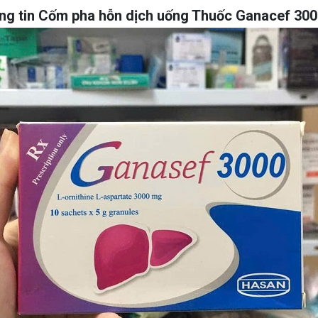
ng tin
Cốm pha hỗn dịch uống Thuốc Ganacef 30