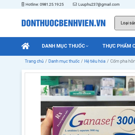
Hotline: 0981.25.19.25
Luuphu237@gmail.com
DANH MỤC THUỐC
THỰC PHẨM 
Trang chủ
Danh mục thuốc
Hệ tiêu hóa
Cốm pha hỗn