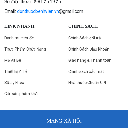
Số điện thoại: 0981.25.19.25
Email:
donthuocbenhvien.vn
@gmail.com
LINK NHANH
CHÍNH SÁCH
Danh mục thuốc
Chính Sách đổi trả
Thực Phẩm Chức Năng
Chính Sách Điều Khoản
Mẹ Và Bé
Giao hàng & Thanh toán
Thiết Bị Y Tế
Chính sách bảo mật
Sữa y khoa
Nhà thuốc Chuẩn GPP
Các sản phẩm khác
MẠNG XÃ HỘI