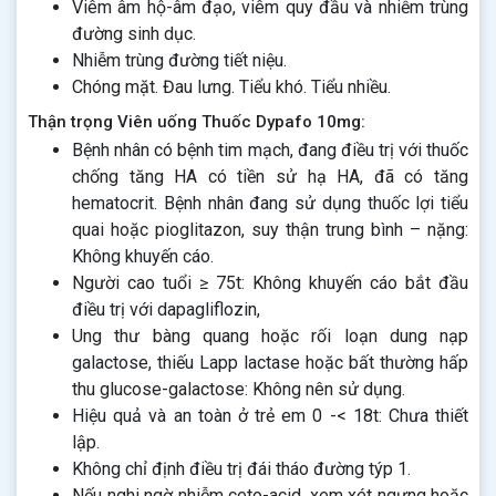
Viêm âm hộ-âm đạo, viêm quy đầu và nhiễm trùng
đường sinh dục.
Nhiễm trùng đường tiết niệu.
Chóng mặt. Đau lưng. Tiểu khó. Tiểu nhiều.
Thận trọng Viên uống Thuốc Dypafo 10mg:
Bệnh nhân có bệnh tim mạch, đang điều trị với thuốc
chống tăng HA có tiền sử hạ HA, đã có tăng
hematocrit. Bệnh nhân đang sử dụng thuốc lợi tiểu
quai hoặc pioglitazon, suy thận trung bình – nặng:
Không khuyến cáo.
Người cao tuổi ≥ 75t: Không khuyến cáo bắt đầu
điều trị với dapagliflozin,
Ung thư bàng quang hoặc rối loạn dung nạp
galactose, thiếu Lapp lactase hoặc bất thường hấp
thu glucose-galactose: Không nên sử dụng.
Hiệu quả và an toàn ở trẻ em 0 -< 18t: Chưa thiết
lập.
Không chỉ định điều trị đái tháo đường týp 1.
Nếu nghi ngờ nhiễm ceto-acid, xem xét ngưng hoặc