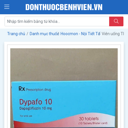
Trang chủ
Danh mục thuốc
Hoocmon - Nội Tiết Tố
Viên uống Th