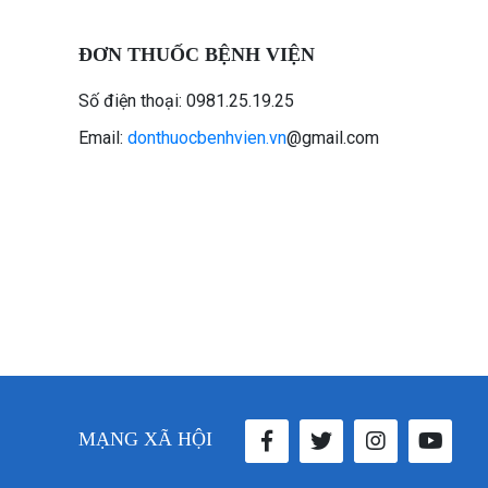
ĐƠN THUỐC BỆNH VIỆN
Số điện thoại: 0981.25.19.25
Email:
donthuocbenhvien.vn
@gmail.com
MẠNG XÃ HỘI