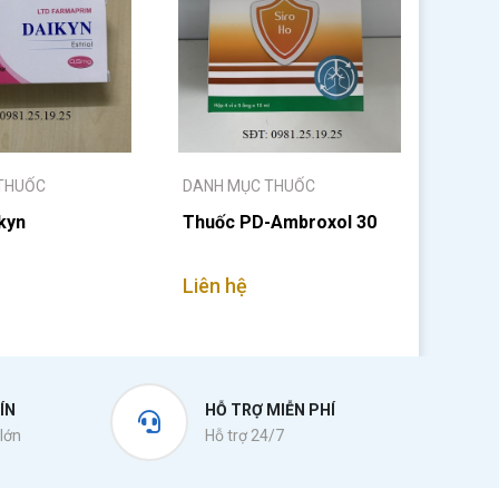
THUỐC
DANH MỤC THUỐC
kyn
Thuốc PD-Ambroxol 30
Liên hệ
ÍN
HỖ TRỢ MIỄN PHÍ
lớn
Hỗ trợ 24/7