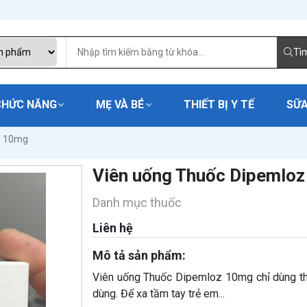
Tì
CHỨC NĂNG
MẸ VÀ BÉ
THIẾT BỊ Y TẾ
SỮA
z 10mg
Viên uống Thuốc Dipemlo
Danh mục thuốc
Liên hệ
Mô tả sản phẩm:
Viên uống Thuốc Dipemloz 10mg chỉ dùng th
dùng. Để xa tầm tay trẻ em...