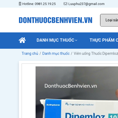
Hotline: 0981.25.19.25
Luuphu237@gmail.com
DANH MỤC THUỐC
THỰC PHẨM 
Trang chủ
Danh mục thuốc
Viên uống Thuốc Dipemlo