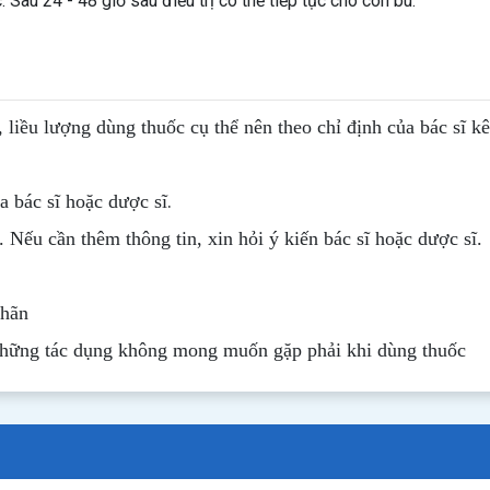
Sau 24 - 48 giờ sau điều trị có thể tiếp tục cho con bú.
, liều lượng dùng thuốc cụ thể nên theo chỉ định của bác sĩ k
.
 bác sĩ hoặc dược sĩ
. Nếu cần thêm thông tin, xin hỏi ý kiến bác sĩ hoặc dược sĩ.
nhãn
những tác dụng không mong muốn gặp phải khi dùng thuốc