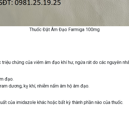
Thuốc Đặt Âm Đạo Farmiga 100mg
các triệu chứng của viêm âm đạo khí hư, ngứa rát do các nguyên n
âm đạo.
 gram dương, kỵ khí, nhiễm nấm âm hộ âm đạo.
ất của imidazole khác hoặc bất kỳ thành phần nào của thuốc.