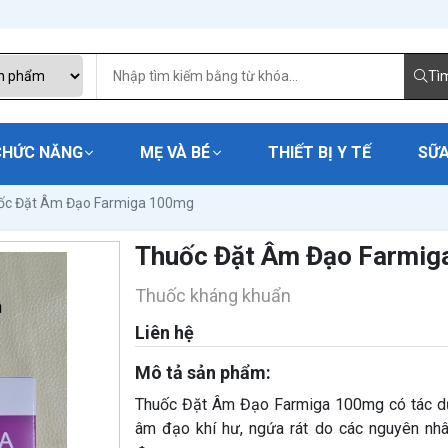
Tì
CHỨC NĂNG
MẸ VÀ BÉ
THIẾT BỊ Y TẾ
SỮA
ốc Đặt Âm Đạo Farmiga 100mg
Thuốc Đặt Âm Đạo Farmig
Thuốc kháng khuẩn
Liên hệ
Mô tả sản phẩm:
Thuốc Đặt Âm Đạo Farmiga 100mg có tác dụng
âm đạo khí hư, ngứa rát do các nguyên nh