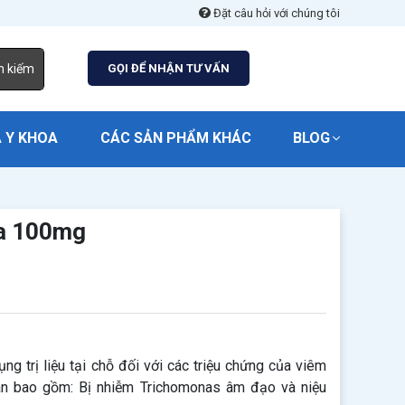
Đặt câu hỏi với chúng tôi
m kiếm
GỌI ĐỂ NHẬN TƯ VẤN
 Y KHOA
CÁC SẢN PHẨM KHÁC
BLOG
a 100mg
 trị liệu tại chỗ đối với các triệu chứng của viêm
ân bao gồm: Bị nhiễm Trichomonas âm đạo và niệu