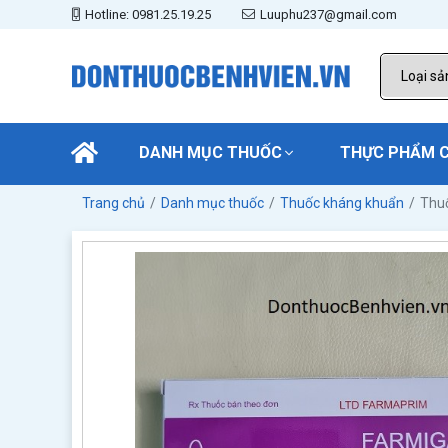
Hotline: 0981.25.19.25
Luuphu237@gmail.com
DANH MỤC THUỐC
THỰC PHẨM 
Trang chủ
Danh mục thuốc
Thuốc kháng khuẩn
Thu