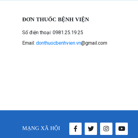
ĐƠN THUỐC BỆNH VIỆN
Số điện thoại: 0981.25.19.25
Email:
donthuocbenhvien.vn
@gmail.com
MẠNG XÃ HỘI