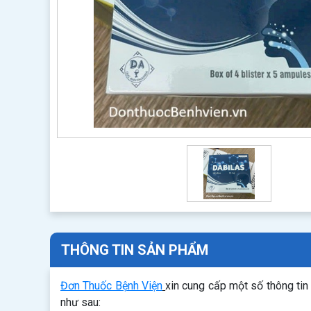
THÔNG TIN SẢN PHẨM
Đơn Thuốc Bệnh Viện
xin cung cấp một số thông ti
như sau: