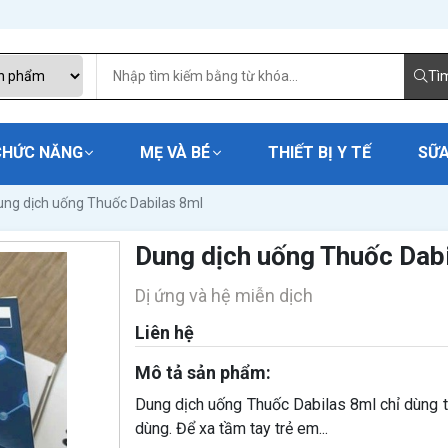
Tì
CHỨC NĂNG
MẸ VÀ BÉ
THIẾT BỊ Y TẾ
SỮA
ung dịch uống Thuốc Dabilas 8ml
Dung dịch uống Thuốc Dab
Dị ứng và hệ miễn dịch
Liên hệ
Mô tả sản phẩm:
Dung dịch uống Thuốc Dabilas 8ml chỉ dùng 
dùng. Để xa tầm tay trẻ em...