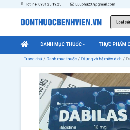
Hotline: 0981.25.19.25
Luuphu237@gmail.com
DANH MỤC THUỐC
THỰC PHẨM 
Trang chủ
Danh mục thuốc
Dị ứng và hệ miễn dịch
D