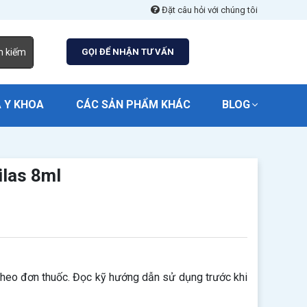
Đặt câu hỏi với chúng tôi
m kiếm
GỌI ĐỂ NHẬN TƯ VẤN
 Y KHOA
CÁC SẢN PHẨM KHÁC
BLOG
ilas 8ml
theo đơn thuốc. Đọc kỹ hướng dẫn sử dụng trước khi