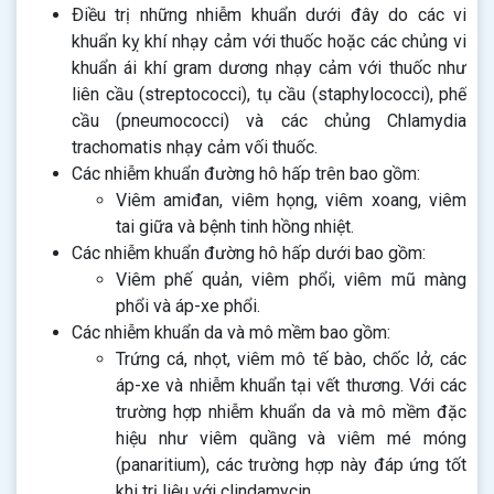
Ðiều trị những nhiễm khuẩn dưới đây do các vi
khuẩn kỵ khí nhạy cảm với thuốc hoặc các chủng vi
khuẩn ái khí gram dương nhạy cảm với thuốc như
liên cầu (streptococci), tụ cầu (staphylococci), phế
cầu (pneumococci) và các chủng Chlamydia
trachomatis nhạy cảm vối thuốc.
Các nhiễm khuẩn đường hô hấp trên bao gồm:
Viêm amiđan, viêm họng, viêm xoang, viêm
tai giữa và bệnh tinh hồng nhiệt.
Các nhiễm khuẩn đường hô hấp dưới bao gồm:
Viêm phế quản, viêm phổi, viêm mũ màng
phổi và áp-xe phổi.
Các nhiễm khuẩn da và mô mềm bao gồm:
Trứng cá, nhọt, viêm mô tế bào, chốc lở, các
áp-xe và nhiễm khuẩn tại vết thương. Với các
trường hợp nhiễm khuẩn da và mô mềm đặc
hiệu như viêm quầng và viêm mé móng
(panaritium), các trường hợp này đáp ứng tốt
khi trị liệu với clindamycin.