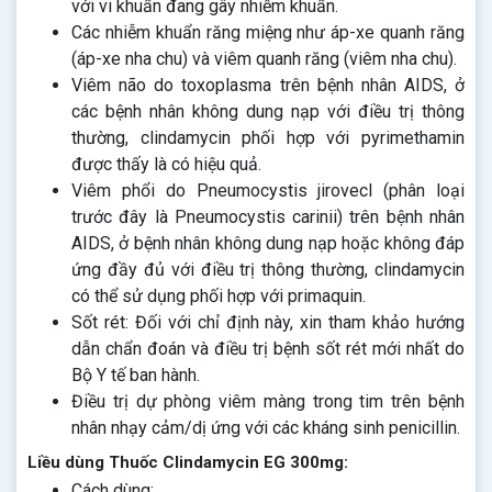
với vi khuẩn đang gây nhiễm khuẩn.
Các nhiễm khuẩn răng miệng như áp-xe quanh răng
(áp-xe nha chu) và viêm quanh răng (viêm nha chu).
Viêm não do toxoplasma trên bệnh nhân AIDS, ở
các bệnh nhân không dung nạp với điều trị thông
thường, clindamycin phối hợp với pyrimethamin
được thấy là có hiệu quả.
Viêm phổi do Pneumocystis jirovecl (phân loại
trước đây là Pneumocystis carinii) trên bệnh nhân
AIDS, ở bệnh nhân không dung nạp hoặc không đáp
ứng đầy đủ với điều trị thông thường, clindamycin
có thể sử dụng phối hợp với primaquin.
Sốt rét: Đối với chỉ định này, xin tham khảo hướng
dẫn chẩn đoán và điều trị bệnh sốt rét mới nhất do
Bộ Y tế ban hành.
Điều trị dự phòng viêm màng trong tim trên bệnh
nhân nhạy cảm/dị ứng với các kháng sinh penicillin.
Liều dùng Thuốc Clindamycin EG 300mg:
Cách dùng: