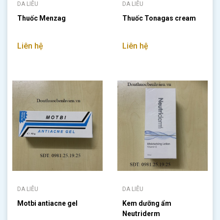
DA LIỄU
DA LIỄU
Thuốc Menzag
Thuốc Tonagas cream
Liên hệ
Liên hệ
DA LIỄU
DA LIỄU
Motbi antiacne gel
Kem dưỡng ẩm
Neutriderm