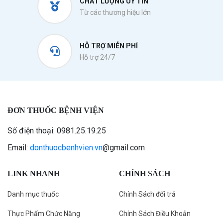
CHẤT LƯỢNG UY TÍN
Từ các thương hiệu lớn
HỖ TRỢ MIỄN PHÍ
Hỗ trợ 24/7
ĐƠN THUỐC BỆNH VIỆN
Số điện thoại: 0981.25.19.25
Email:
donthuocbenhvien.vn
@gmail.com
LINK NHANH
CHÍNH SÁCH
Danh mục thuốc
Chính Sách đổi trả
Thực Phẩm Chức Năng
Chính Sách Điều Khoản