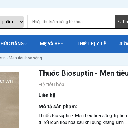
Tì
CHỨC NĂNG
MẸ VÀ BÉ
THIẾT BỊ Y TẾ
SỮA
tin - Men tiêu hóa sống
Thuốc Biosuptin - Men tiê
Hệ tiêu hóa
Liên hệ
Mô tả sản phẩm:
Thuốc Biosuptin - Men tiêu hóa sống Trị tiêu 
trị rối loạn tiêu hoá sau khi dùng kháng sinh....