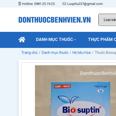
Hotline: 0981.25.19.25
Luuphu237@gmail.com
DANH MỤC THUỐC
THỰC PHẨM 
Trang chủ
Danh mục thuốc
Hệ tiêu hóa
Thuốc Biosup