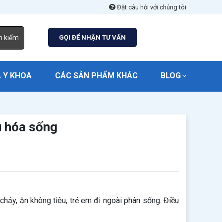
Đặt câu hỏi với chúng tôi
m kiếm
GỌI ĐỂ NHẬN TƯ VẤN
 Y KHOA
CÁC SẢN PHẨM KHÁC
BLOG
u hóa sống
chảy, ăn không tiêu, trẻ em đi ngoài phân sống. Điều