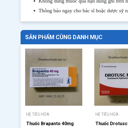
Không dùng thuốc quá hạn dùng ghi trên 
Thông b
áo
ngay cho bác sĩ hoặc dược sỹ 
SẢN PHẨM CÙNG DANH MỤC
HỆ TIÊU HÓA
HỆ TIÊU HÓA
Thuốc Brapanto 40mg
Thuốc Drotusc