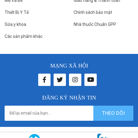
Mẹ Và Bé
Giao hàng & Thanh toán
Thiết Bị Y Tế
Chính sách bảo mật
Sữa y khoa
Nhà thuốc Chuẩn GPP
Các sản phẩm khác
MẠNG XÃ HỘI
ĐĂNG KÝ NHẬN TIN
THEO DÕI
© 2021 donthuocbenhvien. All rights reserved. Designed by