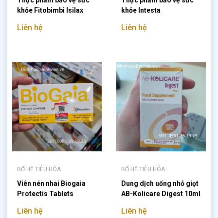
Thực phẩm bảo vệ sức
Thực phẩm bảo vệ sức
khỏe Fitobimbi Isilax
khỏe Intesta
200ml
Liên hệ
Liên hệ
BỔ HỆ TIÊU HÓA
BỔ HỆ TIÊU HÓA
Viên nén nhai Biogaia
Dung dịch uống nhỏ giọt
Protectis Tablets
AB-Kolicare Digest 10ml
Liên hệ
Liên hệ