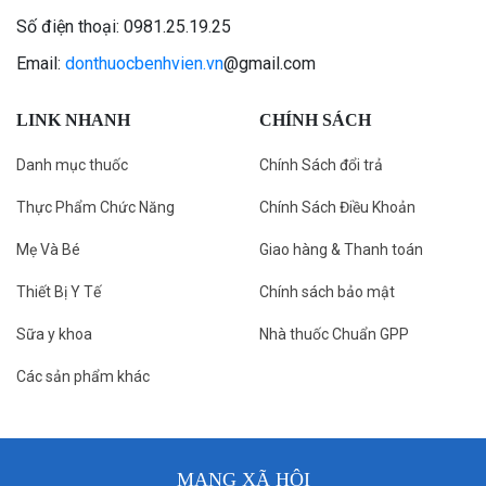
Số điện thoại: 0981.25.19.25
Email:
donthuocbenhvien.vn
@gmail.com
LINK NHANH
CHÍNH SÁCH
Danh mục thuốc
Chính Sách đổi trả
Thực Phẩm Chức Năng
Chính Sách Điều Khoản
Mẹ Và Bé
Giao hàng & Thanh toán
Thiết Bị Y Tế
Chính sách bảo mật
Sữa y khoa
Nhà thuốc Chuẩn GPP
Các sản phẩm khác
MẠNG XÃ HỘI