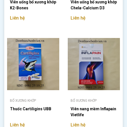
Viên uống bổ xương khớp
Viên uống bổ xương khớp
K2-Bones
Chela-Calcium D3
Liên hệ
Liên hệ
BỔ XƯƠNG KHỚP
BỔ XƯƠNG KHỚP
Thuốc Cartiligins UBB
Viên nang mềm Inflapain
Vietlife
Liên hệ
Liên hệ