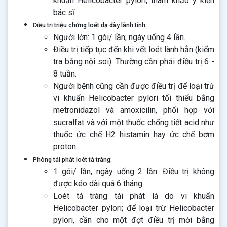
khuẩn Helicobacter pylori, tham khảo ý kiến
bác sĩ.
Điều trị triệu chứng loét dạ dày lành tính:
Người lớn: 1 gói/ lần; ngày uống 4 lần.
Điều trị tiếp tục đến khi vết loét lành hẳn (kiểm
tra bằng nội soi). Thường cần phải điều trị 6 -
8 tuần.
Người bệnh cũng cần được điều trị để loại trừ
vi khuẩn Helicobacter pylori tối thiểu bằng
metronidazol và amoxicilin, phối hợp với
sucralfat và với một thuốc chống tiết acid như
thuốc ức chế H2 histamin hay ức chế bơm
proton.
Phòng tái phát loét tá tràng:
1 gói/ lần, ngày uống 2 lần. Điều trị không
được kéo dài quá 6 tháng.
Loét tá tràng tái phát là do vi khuẩn
Helicobacter pylori; để loại trừ Helicobacter
pylori, cần cho một đợt điều trị mới bằng