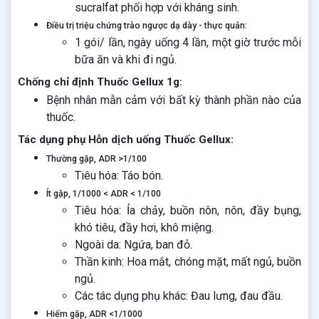
sucralfat phối hợp với kháng sinh.
Điều trị triệu chứng trào ngược dạ dày - thực quản:
1 gói/ lần, ngày uống 4 lần, một giờ trước mỗi
bữa ăn và khi đi ngủ.
Chống chỉ định Thuốc Gellux 1g:
Bệnh nhân mẫn cảm với bất kỳ thành phần nào của
thuốc.
Tác dụng phụ Hỗn dịch uống Thuốc Gellux:
Thường gặp, ADR >1/100
Tiêu hóa: Táo bón.
Ít gặp, 1/1000 < ADR < 1/100
Tiêu hóa: Ỉa chảy, buồn nôn, nôn, đầy bụng,
khó tiêu, đầy hơi, khô miệng.
Ngoài da: Ngứa, ban đỏ.
Thần kinh: Hoa mắt, chóng mặt, mất ngủ, buồn
ngủ.
Các tác dụng phụ khác: Đau lưng, đau đầu.
Hiếm gặp, ADR <1/1000