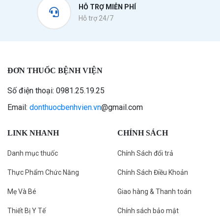
HỖ TRỢ MIỄN PHÍ
Hỗ trợ 24/7
ĐƠN THUỐC BỆNH VIỆN
Số điện thoại: 0981.25.19.25
Email:
donthuocbenhvien.vn
@gmail.com
LINK NHANH
CHÍNH SÁCH
Danh mục thuốc
Chính Sách đổi trả
Thực Phẩm Chức Năng
Chính Sách Điều Khoản
Mẹ Và Bé
Giao hàng & Thanh toán
Thiết Bị Y Tế
Chính sách bảo mật