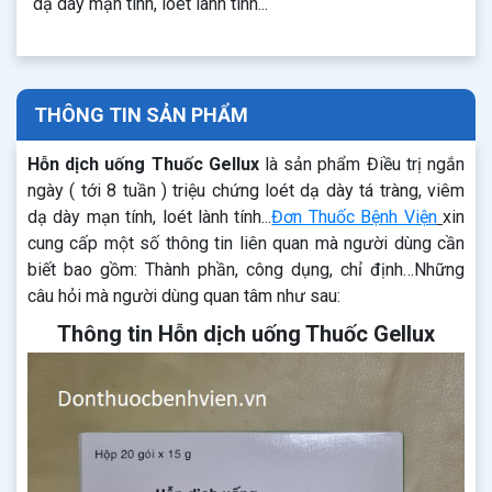
dạ dày mạn tính, loét lành tính...
THÔNG TIN SẢN PHẨM
Hỗn dịch uống Thuốc Gellux
là sản phẩm Điều trị ngắn
ngày ( tới 8 tuần ) triệu chứng loét dạ dày tá tràng, viêm
dạ dày mạn tính, loét lành tính...
Đơn Thuốc Bệnh Viện
xin
cung cấp một số thông tin liên quan mà người dùng cần
biết bao gồm: Thành phần, công dụng, chỉ định…Những
câu hỏi mà người dùng quan tâm như sau:
Thông tin Hỗn dịch uống Thuốc Gellux