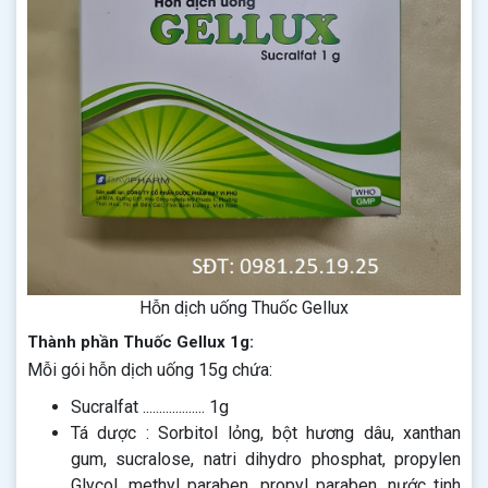
Hỗn dịch uống Thuốc Gellux
Thành phần Thuốc Gellux 1g:
Mỗi gói hỗn dịch uống 15g chứa:
Sucralfat ................... 1g
Tá dược : Sorbitol lỏng, bột hương dâu, xanthan
gum, sucralose, natri dihydro phosphat, propylen
Glycol, methyl paraben, propyl paraben, nước tinh