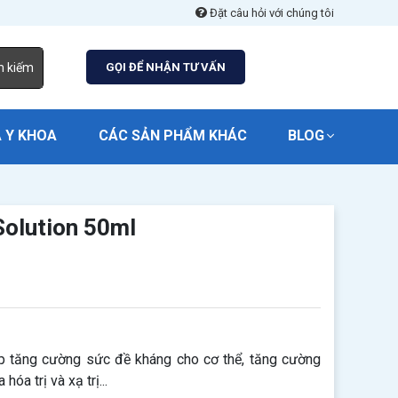
Đặt câu hỏi với chúng tôi
m kiếm
GỌI ĐỂ NHẬN TƯ VẤN
 Y KHOA
CÁC SẢN PHẨM KHÁC
BLOG
Solution 50ml
p tăng cường sức đề kháng cho cơ thể, tăng cường
óa trị và xạ trị...