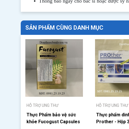
Thông b
áo
ngay cho bác sĩ hoặc dược sỹ 
SẢN PHẨM CÙNG DANH MỤC
HỖ TRỢ UNG THƯ
HỖ TRỢ UNG THƯ
Thực Phẩm bảo vệ sức
Thực phẩm din
khỏe Fucogust Capsules
Prother - Hộp 