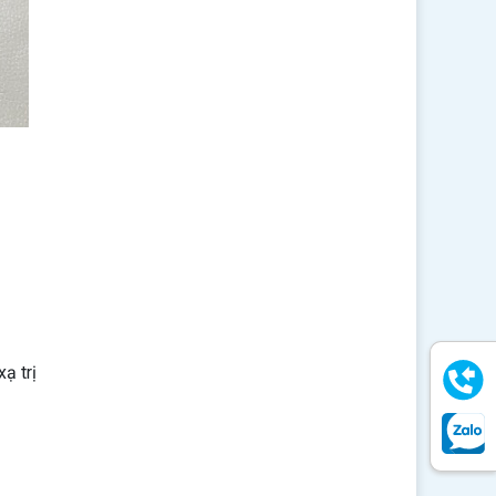
ạ trị