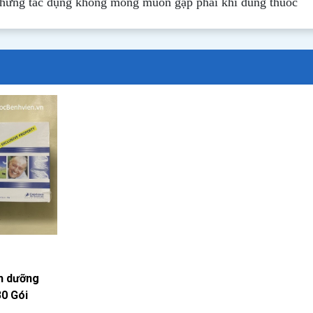
những tác dụng không mong muốn gặp phải khi dùng thuốc
h dưỡng
30 Gói