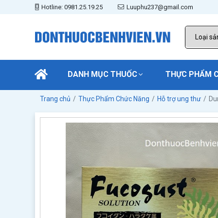
Hotline: 0981.25.19.25
Luuphu237@gmail.com
DANH MỤC THUỐC
THỰC PHẨM 
Trang chủ
Thực Phẩm Chức Năng
Hỗ trợ ung thư
Du