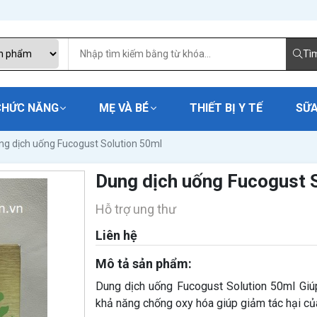
Tì
CHỨC NĂNG
MẸ VÀ BÉ
THIẾT BỊ Y TẾ
SỮA
ng dịch uống Fucogust Solution 50ml
Dung dịch uống Fucogust 
Hỗ trợ ung thư
Liên hệ
Mô tả sản phẩm:
Dung dịch uống Fucogust Solution 50ml Giú
khả năng chống oxy hóa giúp giảm tác hại của h