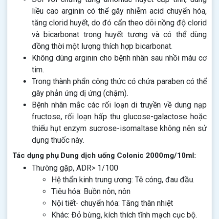
liều cao arginin có thể gây nhiễm acid chuyển hóa,
tăng clorid huyết, do đó cẩn theo dõi nồng độ clorid
và bicarbonat trong huyết tương và có thể dùng
đồng thời một lượng thích hợp bicarbonat.
Không dùng arginin cho bệnh nhân sau nhồi máu cơ
tim.
Trong thành phẩn công thức có chứa paraben có thể
gây phản ứng dị ứng (chậm).
Bệnh nhân mắc các rối loạn di truyền về dung nạp
fructose, rối loạn hấp thu glucose-galactose hoặc
thiếu hụt enzym sucrose-isomaltase không nên sử
dụng thuốc này.
Tác dụng phụ Dung dịch uống Colonic 2000mg/10ml:
Thường gặp, ADR> 1/100
Hệ thẩn kinh trung ương: Tê cóng, đau đầu.
Tiêu hóa: Buồn nôn, nôn
Nội tiết- chuyển hóa: Tăng thân nhiệt
Khác: Đỏ bừng, kích thích tĩnh mạch cục bộ.