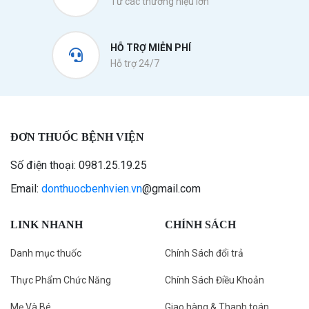
Từ các thương hiệu lớn
HỖ TRỢ MIỄN PHÍ
Hỗ trợ 24/7
ĐƠN THUỐC BỆNH VIỆN
Số điện thoại: 0981.25.19.25
Email:
donthuocbenhvien.vn
@gmail.com
LINK NHANH
CHÍNH SÁCH
Danh mục thuốc
Chính Sách đổi trả
Thực Phẩm Chức Năng
Chính Sách Điều Khoản
Mẹ Và Bé
Giao hàng & Thanh toán