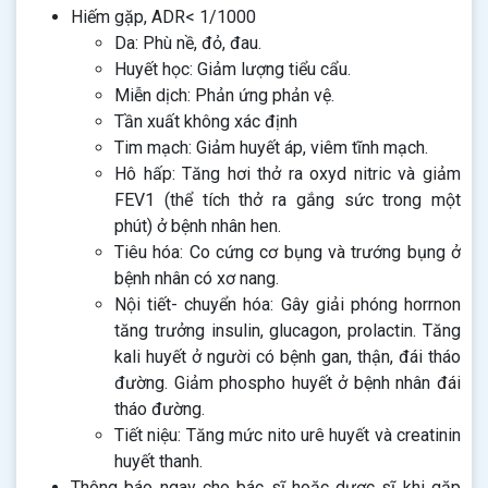
Hiếm gặp, ADR< 1/1000
Da: Phù nề, đỏ, đau.
Huyết học: Giảm lượng tiểu cẩu.
Miễn dịch: Phản ứng phản vệ.
Tần xuất không xác định
Tim mạch: Giảm huyết áp, viêm tĩnh mạch.
Hô hấp: Tăng hơi thở ra oxyd nitric và giảm
FEV1 (thể tích thở ra gắng sức trong một
phút) ở bệnh nhân hen.
Tiêu hóa: Co cứng cơ bụng và trướng bụng ở
bệnh nhân có xơ nang.
Nội tiết- chuyển hóa: Gây giải phóng horrnon
tăng trưởng insulin, glucagon, prolactin. Tăng
kali huyết ở người có bệnh gan, thận, đái tháo
đường. Giảm phospho huyết ở bệnh nhân đái
tháo đường.
Tiết niệu: Tăng mức nito urê huyết và creatinin
huyết thanh.
Thông báo ngay cho bác sĩ hoặc dược sĩ khi gặp