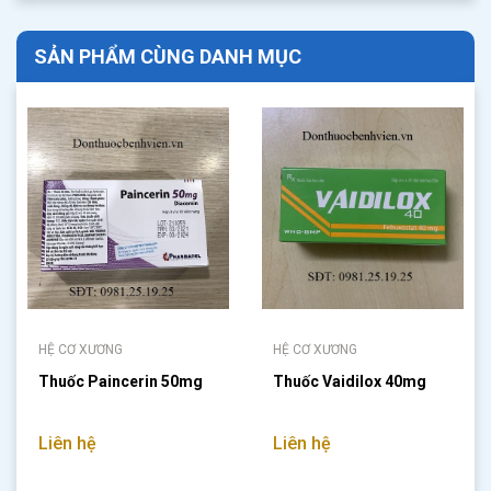
SẢN PHẨM CÙNG DANH MỤC
HỆ CƠ XƯƠNG
HỆ CƠ XƯƠNG
Thuốc Paincerin 50mg
Thuốc Vaidilox 40mg
Liên hệ
Liên hệ