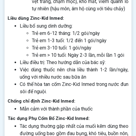
vệt trắng, chậm mọc), khô mắt, viêm quanh lỗ
tự nhiên (hậu môn, âm hộ cùng với tiêu chảy)
Liều dùng Zinc-Kid Inmed:
Liều bổ sung dinh dưỡng:
Trẻ em 6-12 tháng: 1/2 gói/ngày
Trẻ em 1-3 tuổi: 1/2 đến 1 gói/ngày
Trẻ em 3-10 tuổi: 1 gói/ngày
Trẻ em > 10 tuổi: Ngày 2-3 lần, mỗi lần 1 gói
Liều điều trị: Theo hướng dẫn của bác sỹ:
Việc dùng thuốc nên chia liều thành 1-2 lần/ngày,
uống với nhiều nước sau bữa ăn
Có thể hòa tan cốm Zinc-Kid Inmed trong nước đun
sôi để nguội.
Chống chỉ định Zinc-Kid Inmed:
Mẫn cảm với thành phần của thuốc
Tác dụng Phụ Cốm Bổ Zinc-Kid Inmed:
Tác dụng thường gặp nhất của muối kẽm dùng theo
đường uống bao gồm đau bụng, khó tiêu, buồn nôn,