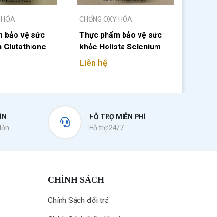
 HÓA
CHỐNG OXY HÓA
 bảo vệ sức
Thực phẩm bảo vệ sức
 Glutathione
khỏe Holista Selenium
200mcg
Liên hệ
ÍN
HỖ TRỢ MIỄN PHÍ
lớn
Hỗ trợ 24/7
CHÍNH SÁCH
Chính Sách đổi trả