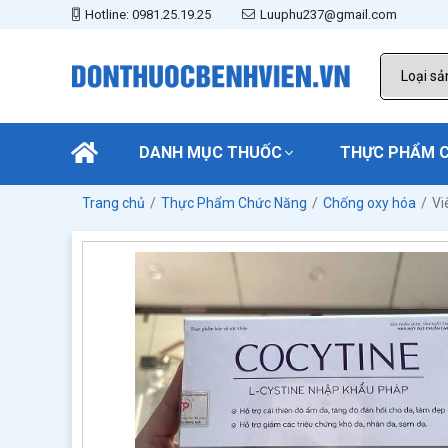
Hotline: 0981.25.19.25
Luuphu237@gmail.com
DANH MỤC THUỐC
THỰC PHẨM 
Trang chủ
Thực Phẩm Chức Năng
Chống oxy hóa
Vi