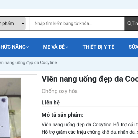
Tì
CHỨC NĂNG
MẸ VÀ BÉ
THIẾT BỊ Y TẾ
SỮA
ên nang uống đẹp da Cocytine
Viên nang uống đẹp da Coc
Chống oxy hóa
Liên hệ
Mô tả sản phẩm:
Viên nang uống đẹp da Cocytine Hỗ trợ cải t
Hỗ trợ giảm các triệu chứng khô da, nhăn da,