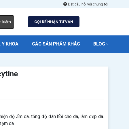
Đặt câu hỏi với chúng tôi
m kiếm
GỌI ĐỂ NHẬN TƯ VẤN
 Y KHOA
CÁC SẢN PHẨM KHÁC
BLOG
ytine
hiện độ ẩm da, tăng độ đàn hồi cho da, làm đẹp da.
 sạm da.