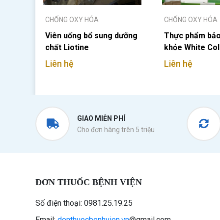
CHỐNG OXY HÓA
CHỐNG OXY HÓA
Viên uống bổ sung dưỡng
Thực phẩm bảo
chất Liotine
khỏe White Co
Liên hệ
Liên hệ
GIAO MIỄN PHÍ
Cho đơn hàng trên 5 triệu
ĐƠN THUỐC BỆNH VIỆN
Số điện thoại: 0981.25.19.25
Email:
donthuocbenhvien.vn
@gmail.com