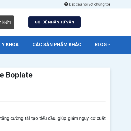
Đặt câu hỏi với chúng tôi
m kiếm
GỌI ĐỂ NHẬN TƯ VẤN
 Y KHOA
CÁC SẢN PHẨM KHÁC
BLOG
e Boplate
ăng cường tái tạo tiểu cầu. giúp giảm nguy cơ xuất