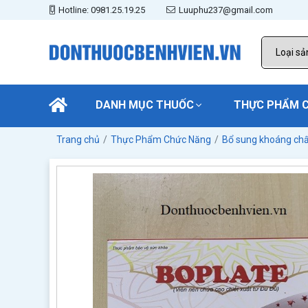
Hotline: 0981.25.19.25
Luuphu237@gmail.com
DANH MỤC THUỐC
THỰC PHẨM 
Trang chủ
Thực Phẩm Chức Năng
Bổ sung khoáng chấ