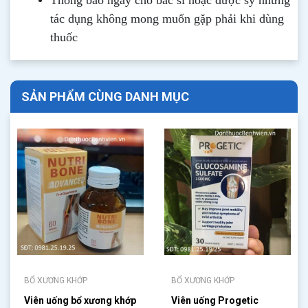
Thông b
áo
ngay cho bác sĩ hoặc dược sỹ những
tác dụng không mong muốn gặp phải khi dùng
thuốc
SẢN PHẨM CÙNG DANH MỤC
BỔ XƯƠNG KHỚP
BỔ XƯƠNG KHỚP
Viên uống bổ xương khớp
Viên uống Progetic