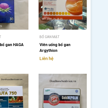
T
BỔ GAN MẬT
 bổ gan HAGA
Viên uống bổ gan
Argythion
Liên hệ