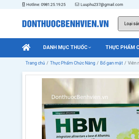
Hotline: 0981.25.19.25
Luuphu237@gmail.com
DANH MỤC THUỐC
THỰC PHẨM 
Trang chủ
Thực Phẩm Chức Năng
Bổ gan mật
Viên 