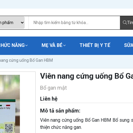
Tì
CHỨC NĂNG
MẸ VÀ BÉ
THIẾT BỊ Y TẾ
SỮA
nang cứng uống Bổ Gan HBM
Viên nang cứng uống Bổ 
Bổ gan mật
Liên hệ
Mô tả sản phẩm:
Viên nang cứng uống Bổ Gan HBM Bổ sung sily
thiện chức năng gan.