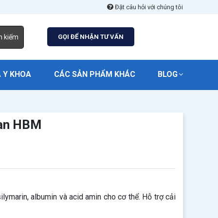
Đặt câu hỏi với chúng tôi
m kiếm
GỌI ĐỂ NHẬN TƯ VẤN
 Y KHOA
CÁC SẢN PHẨM KHÁC
BLOG
Gan HBM
marin, albumin và acid amin cho cơ thể. Hỗ trợ cải