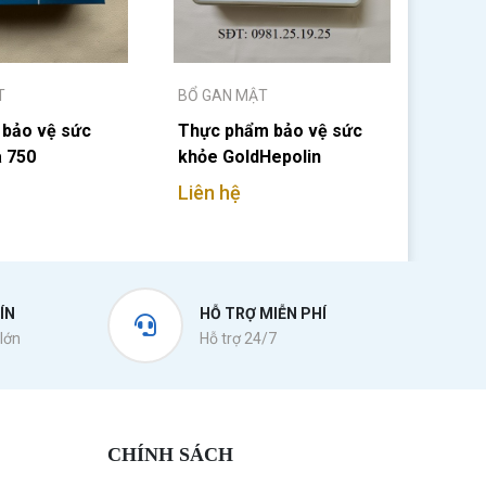
T
BỔ GAN MẬT
 bảo vệ sức
Thực phẩm bảo vệ sức
a 750
khỏe GoldHepolin
Liên hệ
ÍN
HỖ TRỢ MIỄN PHÍ
lớn
Hỗ trợ 24/7
CHÍNH SÁCH