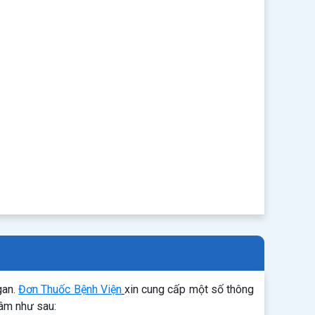
gan.
Đơn Thuốc Bệnh Viện
xin cung cấp một số thông
tâm như sau: