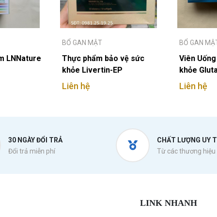
BỔ GAN MẬT
BỔ GAN MẬ
m LNNature
Thực phẩm bảo vệ sức
Viên Uống
khỏe Livertin-EP
khỏe Glut
Liên hệ
Liên hệ
30 NGÀY ĐỔI TRẢ
CHẤT LƯỢNG UY T
Đổi trả miễn phí
Từ các thương hiệu 
LINK NHANH