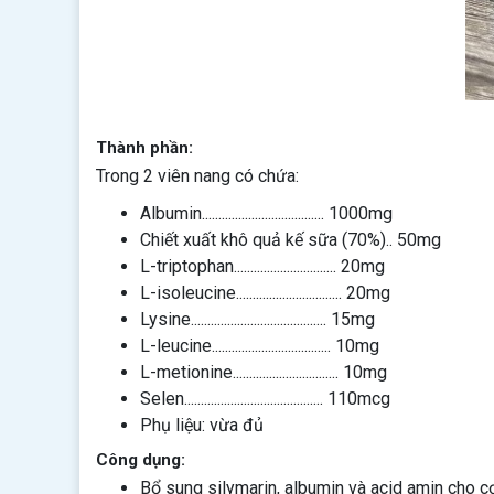
Thành phần:
Trong 2 viên nang có chứa:
Albumin..................................... 1000mg
Chiết xuất khô quả kế sữa (70%).. 50mg
L-triptophan............................... 20mg
L-isoleucine................................ 20mg
Lysine......................................... 15mg
L-leucine.................................... 10mg
L-metionine................................ 10mg
Selen.......................................... 110mcg
Phụ liệu: vừa đủ
Công dụng:
Bổ sung silymarin, albumin và acid amin cho c