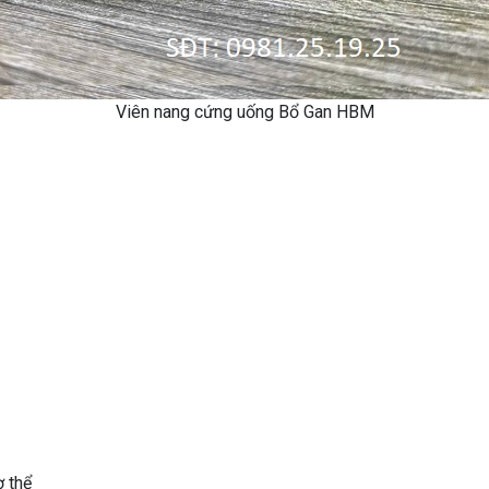
Viên nang cứng uống Bổ Gan HBM
ơ thể